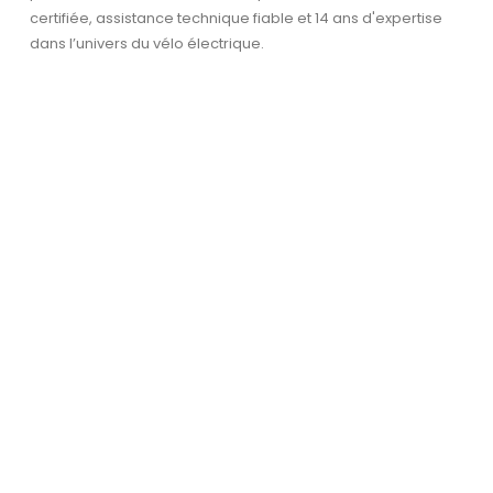
certifiée, assistance technique fiable et 14 ans d'expertise
dans l’univers du vélo électrique.
Garantie et service après-
vente
La sécurité et la confiance sont essentielles –
avec une garantie et un service fiable.