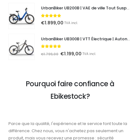
UrbanBiker UB200B | VAE de ville Tout Suspendu | Autonomie jusqu'à 140 km
5.00
out of 5
€
1.899,00
TVA incl.
UrbanBiker UB300B | VTT Électrique | Autonomie jusqu'à 140 km
5.00
out of 5
Le
Le
€
1.199,00
€
1.799,00
TVA incl.
prix
prix
initial
actuel
était :
est :
Pourquoi faire confiance à
€1.799,00.
€1.199,00.
Ebikestock?
Parce que la qualité, l'expérience et le service font toute la
différence. Chez nous, vous n'achetez pas seulement un
produit, mais vous recevez une promesse : sécurité