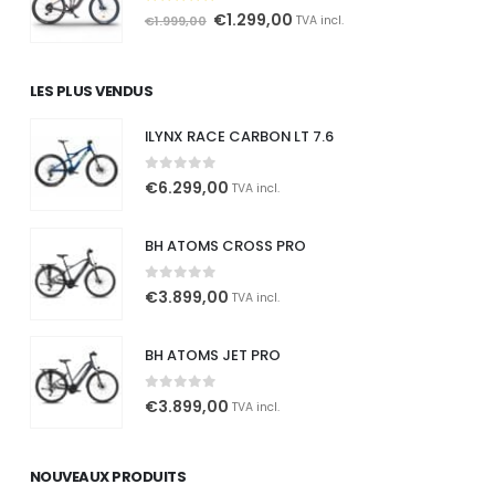
€1.799,00.
€1.199,00.
4.80
out of 5
Le
Le
€
1.299,00
€
1.999,00
TVA incl.
prix
prix
initial
actuel
LES PLUS VENDUS
était :
est :
€1.999,00.
€1.299,00.
ILYNX RACE CARBON LT 7.6
0
out of 5
€
6.299,00
TVA incl.
BH ATOMS CROSS PRO
0
out of 5
€
3.899,00
TVA incl.
BH ATOMS JET PRO
0
out of 5
€
3.899,00
TVA incl.
NOUVEAUX PRODUITS