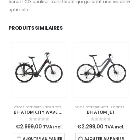
écran LCD couleur transflectif qui garantit une visibilité
optimale.
PRODUITS SIMILAIRES
VÉLOS ÉLECTRIQUES
,
VÉLOS ÉLECTRIQUES DE RANDONNÉE
VÉLO ÉLECTRIQUE MOTEUR CENTRAL
,
VÉLOS ÉL
BH ATOM CITY WAVE PRO
BH ATOM JET
0
out of 5
0
out of 5
€
2.999,00
€
2.299,00
TVA incl.
TVA incl.
AJOUTER AU PANIER
AJOUTER AU PANIER