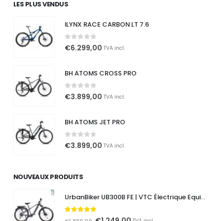
LES PLUS VENDUS
était :
est :
€1.999,00.
€1.299,00.
ILYNX RACE CARBON LT 7.6
0
out of 5
€
6.299,00
TVA incl.
BH ATOMS CROSS PRO
0
out of 5
€
3.899,00
TVA incl.
BH ATOMS JET PRO
0
out of 5
€
3.899,00
TVA incl.
NOUVEAUX PRODUITS
UrbanBiker UB300B FE | VTC Électrique Equipement complet | Autonomie jusqu'à 140 km
5.00
out of 5
Le
Le
€
1.249,00
€
1.899,00
TVA incl.