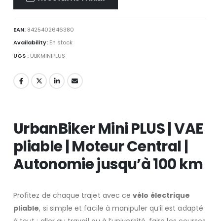
EAN:
8425402646380
Availability:
En stock
UGS :
UBKMINIPLUS
UrbanBiker Mini PLUS | VAE
pliable | Moteur Central |
Autonomie jusqu’à 100 km
Profitez de chaque trajet avec ce
vélo électrique
pliable
, si simple et facile à manipuler qu’il est adapté
à tout : aller au travail ou à l’université, faire les courses