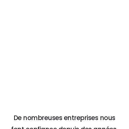
Conformité aux réglementations strictes (EN
15194, batteries et moteurs certifiés)
14 ans d'expérience
Une connaissance approfondie des vélos
électriques, gage de notre crédibilité.
De nombreuses entreprises nous