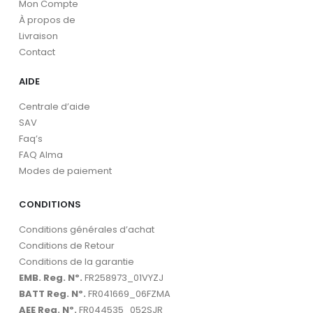
Mon Compte
À propos de
Livraison
Contact
AIDE
Centrale d’aide
SAV
Faq’s
FAQ Alma
Modes de paiement
CONDITIONS
Conditions générales d’achat
Conditions de Retour
Conditions de la garantie
EMB. Reg. Nº.
FR258973_01VYZJ
BATT Reg. Nº.
FR041669_06FZMA
AEE Reg. Nº.
FR044535_052SJR