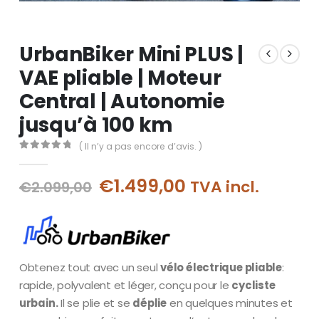
UrbanBiker Mini PLUS |
VAE pliable | Moteur
Central | Autonomie
jusqu’à 100 km
( Il n’y a pas encore d’avis. )
0
out of 5
Le
Le
€
1.499,00
TVA incl.
€
2.099,00
prix
prix
initial
actuel
était :
est :
€2.099,00.
€1.499,00.
Obtenez tout avec un seul
vélo électrique pliable
:
rapide, polyvalent et léger, conçu pour le
cycliste
urbain.
Il se plie et se
déplie
en quelques minutes et