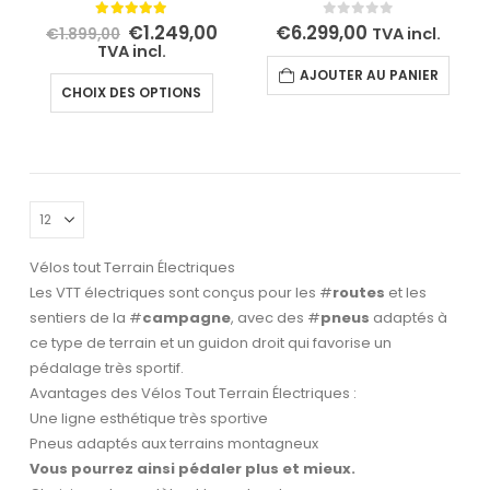
produit
produit
Le
Le
5.00
out of 5
0
out of 5
€
1.249,00
€
6.299,00
TVA incl.
€
1.899,00
prix
prix
TVA incl.
initial
actuel
AJOUTER AU PANIER
était :
est :
Ce
CHOIX DES OPTIONS
€1.899,00.
€1.249,00.
produit
a
plusieurs
variations.
Les
options
peuvent
Vélos tout Terrain Électriques
être
Les VTT électriques sont conçus pour les #
routes
et les
choisies
sentiers de la #
campagne
, avec des #
pneus
adaptés à
sur
ce type de terrain et un guidon droit qui favorise un
la
pédalage très sportif.
page
Avantages des Vélos Tout Terrain Électriques :
du
Une ligne esthétique très sportive
uel
produit
Pneus adaptés aux terrains montagneux
:
Vous pourrez ainsi pédaler plus et mieux.
199,00.