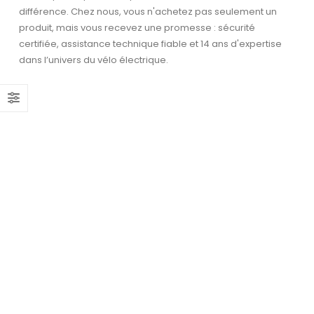
différence. Chez nous, vous n'achetez pas seulement un
produit, mais vous recevez une promesse : sécurité
certifiée, assistance technique fiable et 14 ans d'expertise
dans l’univers du vélo électrique.
Garantie et service après-
uel
vente
:
La sécurité et la confiance sont essentielles –
199,00.
avec une garantie et un service fiable.