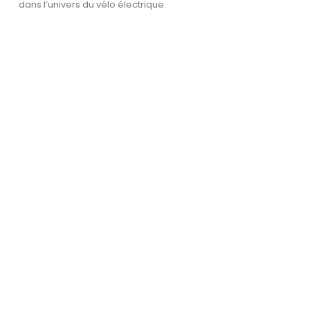
dans l’univers du vélo électrique.
Garantie et service après-
vente
La sécurité et la confiance sont essentielles –
avec une garantie et un service fiable.