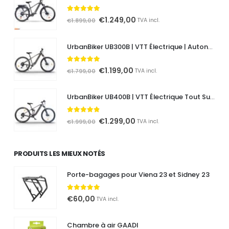
5.00
out of 5
Le
Le
€
1.249,00
€
1.899,00
TVA incl.
prix
prix
initial
actuel
UrbanBiker UB300B | VTT Électrique | Autonomie jusqu'à 140 km
était :
est :
€1.899,00.
€1.249,00.
5.00
out of 5
Le
Le
€
1.199,00
€
1.799,00
TVA incl.
prix
prix
initial
actuel
UrbanBiker UB400B | VTT Électrique Tout Suspendu | Autonomie jusqu'à 140 km
était :
est :
€1.799,00.
€1.199,00.
4.80
out of 5
Le
Le
€
1.299,00
€
1.999,00
TVA incl.
prix
prix
initial
actuel
PRODUITS LES MIEUX NOTÉS
était :
est :
€1.999,00.
€1.299,00.
Porte-bagages pour Viena 23 et Sidney 23
5.00
out of 5
€
60,00
TVA incl.
Chambre à air GAADI