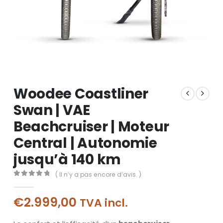
Woodee Coastliner
Swan | VAE
Beachcruiser | Moteur
Central | Autonomie
jusqu’à 140 km
( Il n’y a pas encore d’avis. )
0
out of 5
€
2.999,00
TVA incl.