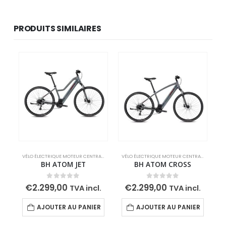
PRODUITS SIMILAIRES
VÉLO ÉLECTRIQUE MOTEUR CENTRAL
,
VÉLOS ÉLECTRIQUES
,
VÉLOS ÉLECTRIQUES DE RANDON
VÉLO ÉLECTRIQUE MOTEUR CENTRAL
,
VÉLOS ÉL
U
BH ATOM JET
BH ATOM CROSS
0
out of 5
0
out of 5
€
2.299,00
€
2.299,00
TVA incl.
TVA incl.
AJOUTER AU PANIER
AJOUTER AU PANIER