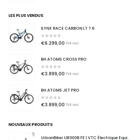
prix
prix
initial
actuel
LES PLUS VENDUS
était :
est :
€1.999,00.
€1.299,00.
ILYNX RACE CARBON LT 7.6
0
out of 5
€
6.299,00
TVA incl.
BH ATOMS CROSS PRO
0
out of 5
€
3.899,00
TVA incl.
BH ATOMS JET PRO
0
out of 5
€
3.899,00
TVA incl.
NOUVEAUX PRODUITS
UrbanBiker UB300B FE | VTC Électrique Equipement complet | Autonomie jusqu'à 140 km