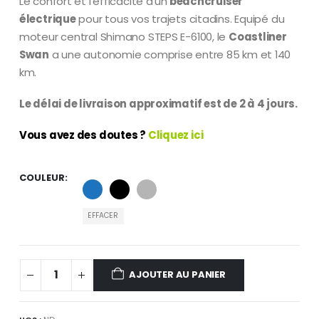
Le confort et l’efficacité d’un
beachcruiser
électrique
pour tous vos trajets citadins. Equipé du
moteur central Shimano STEPS E-6100, le
Coastliner
Swan
a une autonomie comprise entre 85 km et 140
km.
Le délai de livraison approximatif est de 2 à 4 jours.
Vous avez des doutes ?
Cliquez ici
COULEUR
EFFACER
AJOUTER AU PANIER