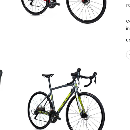
r
C
i
U