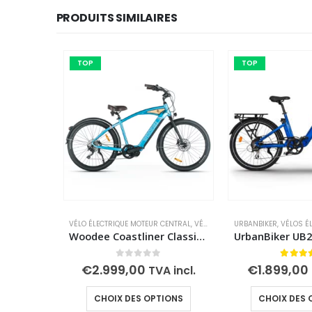
PRODUITS SIMILAIRES
TOP
TOP
VÉLO ÉLECTRIQUE MOTEUR CENTRAL
,
VÉLOS ÉLECTRIQUES
URBANBIKER
,
VÉLOS ELÉC
,
VÉLOS É
Woodee Coastliner Classic | VAE Beachcruiser | Moteur Central | Autonomie jusqu’à 140 km
0
out of 5
5.00
o
€
2.999,00
€
1.899,00
TVA incl.
Ce produit a plusieurs variations. Les options peuvent être choisies sur la page du produit
CHOIX DES OPTIONS
CHOIX DES 