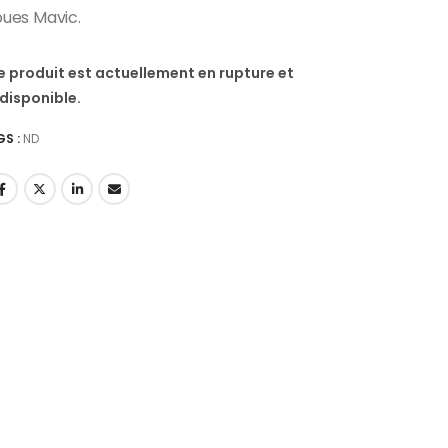
oues Mavic.
e produit est actuellement en rupture et
ndisponible.
GS :
ND