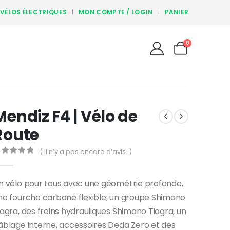
 VÉLOS ÉLECTRIQUES
MON COMPTE / LOGIN
PANIER
0
Mendiz F4 | Vélo de
Route
( Il n’y a pas encore d’avis. )
out of 5
n vélo pour tous avec une géométrie profonde,
ne fourche carbone flexible, un groupe Shimano
iagra, des freins hydrauliques Shimano Tiagra, un
âblage interne, accessoires Deda Zero et des