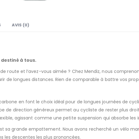
S
AVIS (0)
destiné à tous.
o de route et l’avez-vous aimée ? Chez Mendiz, nous comprenon
urir de longues distances. Rien de comparable à battre vos prop
arbone en font le choix idéal pour de longues journées de cyc
e de direction généreux permet au cycliste de rester plus droit,
lexible, agissant comme une petite suspension qui absorbe les ir
est sa grande empattement.
Nous avons recherché un vélo mani
 les descentes les plus prononcées.