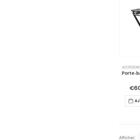
ACCESSOIR
€
6
AJ
Afficher: