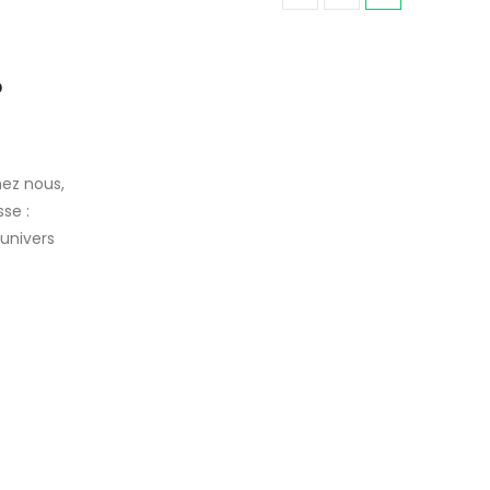
?
hez nous,
se :
’univers
14 ans d'expérience
Une connaissance approfondie des vélos