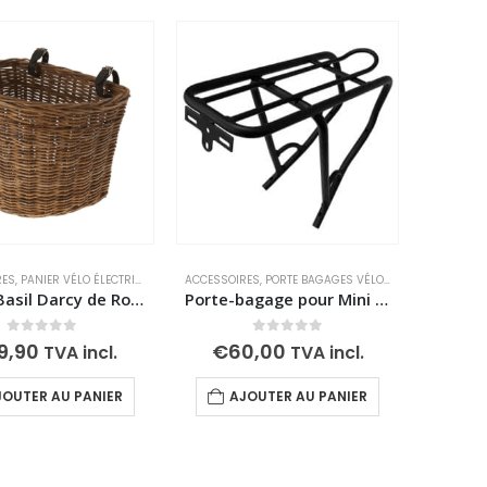
RES
,
PANIER VÉLO ÉLECTRIQUE
ACCESSOIRES
,
PORTE BAGAGES VÉLO ÉLECTRIQUE
Panier Basil Darcy de Rotin à Vélo
Porte-bagage pour Mini et Mini PLUS
0
out of 5
0
out of 5
9,90
€
60,00
TVA incl.
TVA incl.
JOUTER AU PANIER
AJOUTER AU PANIER