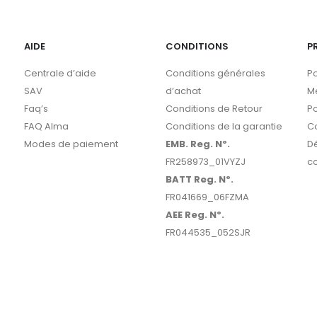
AIDE
CONDITIONS
P
Centrale d’aide
Conditions générales
Po
SAV
d’achat
M
Faq’s
Conditions de Retour
Po
FAQ Alma
Conditions de la garantie
C
Modes de paiement
EMB. Reg. Nº.
D
FR258973_01VYZJ
co
BATT Reg. Nº.
FR041669_06FZMA
AEE Reg. Nº.
FR044535_052SJR