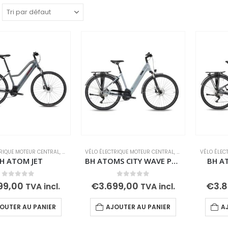
RIQUE MOTEUR CENTRAL
,
VÉLOS ÉLECTRIQUES
VÉLO ÉLECTRIQUE MOTEUR CENTRAL
,
VÉLOS ÉLECTRIQUES DE RANDONNÉE
,
VÉLOS ÉLECTRIQUES
VÉLO ÉLEC
,
VTC ÉL
H ATOM JET
BH ATOMS CITY WAVE PRO
BH A
0
out of 5
0
out of 5
99,00
€
3.699,00
€
3.
TVA incl.
TVA incl.
OUTER AU PANIER
AJOUTER AU PANIER
A