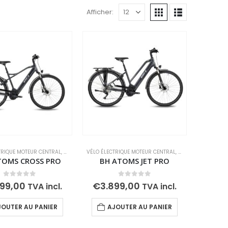
Afficher:
TRIQUE MOTEUR CENTRAL
ECTRIQUE
,
VÉLOS ÉLECTRIQUES DE RANDONNÉE
,
VÉLOS ÉLECTRIQUES
VÉLO ÉLECTRIQUE MOTEUR CENTRAL
,
VÉLOS ÉLECTRIQUES DE RANDONNÉE
,
VÉLOS ÉLECTRIQUE
TOMS CROSS PRO
BH ATOMS JET PRO
0
out of 5
0
out of 5
899,00
€
3.899,00
TVA incl.
TVA incl.
JOUTER AU PANIER
AJOUTER AU PANIER