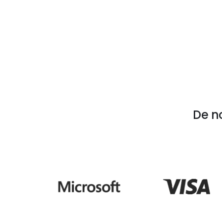
La sécurité et la confiance sont
essentielles – avec une garantie et un
service fiable.
De n