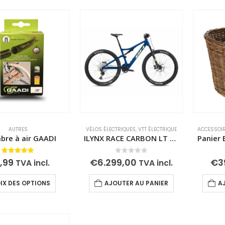
AUTRES
VÉLOS ÉLECTRIQUES
,
VTT ÉLECTRIQUE
ACCESSOI
bre à air GAADI
ILYNX RACE CARBON LT 7.6
5.00
out of 5
0
out of 5
,99
€
6.299,00
€
3
TVA incl.
TVA incl.
Ce
IX DES OPTIONS
AJOUTER AU PANIER
A
produit
a
plusieurs