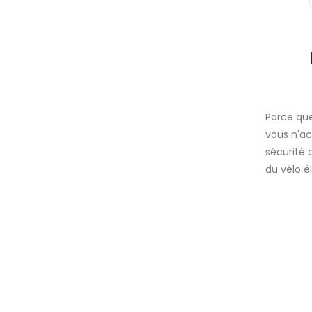
Parce que
vous n'a
sécurité 
du vélo é
Garantie et service après-
vente