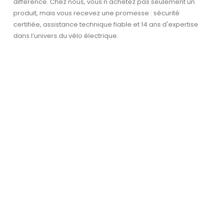
différence. Chez nous, vous n'achetez pas seulement un
produit, mais vous recevez une promesse : sécurité
certifiée, assistance technique fiable et 14 ans d'expertise
dans l’univers du vélo électrique.
Garantie et service après-
vente
La sécurité et la confiance sont essentielles –
avec une garantie et un service fiable.