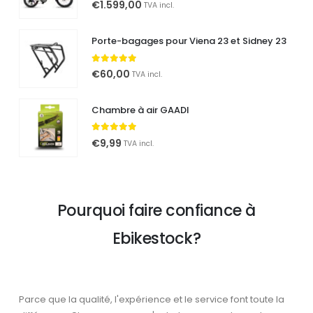
€
1.599,00
TVA incl.
Porte-bagages pour Viena 23 et Sidney 23
5.00
out of 5
€
60,00
TVA incl.
Chambre à air GAADI
5.00
out of 5
€
9,99
TVA incl.
Pourquoi faire confiance à
Ebikestock?
Parce que la qualité, l'expérience et le service font toute la