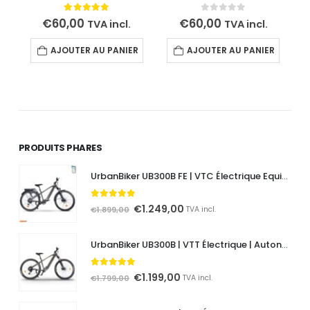
5.00
out of 5
0
out of 5
€
60,00
€
60,00
TVA incl.
TVA incl.
AJOUTER AU PANIER
AJOUTER AU PANIER
PRODUITS PHARES
UrbanBiker UB300B FE | VTC Électrique Equipement complet | Autonomie jusqu'à 140 km
5.00
out of 5
Le
Le
€
1.249,00
€
1.899,00
TVA incl.
prix
prix
initial
actuel
UrbanBiker UB300B | VTT Électrique | Autonomie jusqu'à 140 km
était :
est :
€1.899,00.
€1.249,00.
5.00
out of 5
Le
Le
€
1.199,00
€
1.799,00
TVA incl.
prix
prix
initial
actuel