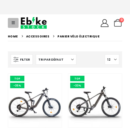
0
HOME
ACCESSOIRES
PANIER VÉLO ÉLECTRIQUE
FILTER
TOP
TOP
-35%
-33%
uel